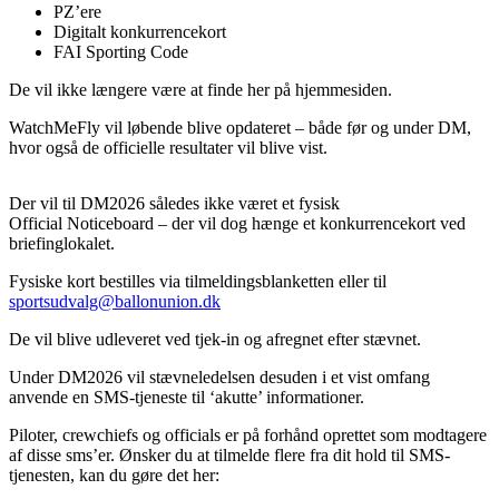
PZ’ere
Digitalt konkurrencekort
FAI Sporting Code
De vil ikke længere være at finde her på hjemmesiden.
WatchMeFly vil løbende blive opdateret – både før og under DM,
hvor også de officielle resultater vil blive vist.
Der vil til DM2026 således ikke været et fysisk
Official Noticeboard – der vil dog hænge et konkurrencekort ved
briefinglokalet.
Fysiske kort bestilles via tilmeldingsblanketten eller til
sportsudvalg@ballonunion.dk
De vil blive udleveret ved tjek-in og afregnet efter stævnet.
Under DM2026 vil stævneledelsen desuden i et vist omfang
anvende en SMS-tjeneste til ‘akutte’ informationer.
Piloter, crewchiefs og officials er på forhånd oprettet som modtagere
af disse sms’er. Ønsker du at tilmelde flere fra dit hold til SMS-
tjenesten, kan du gøre det her: