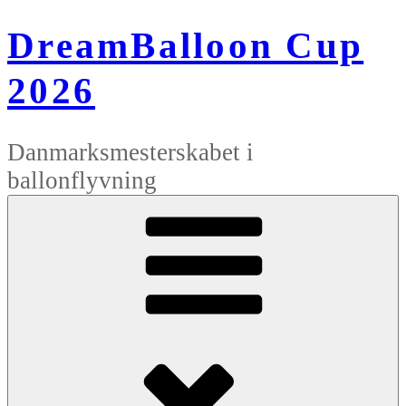
Videre
til
DreamBalloon Cup
indhold
2026
Danmarksmesterskabet i
ballonflyvning