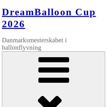
Videre
til
DreamBalloon Cup
indhold
2026
Danmarksmesterskabet i
ballonflyvning