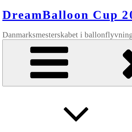
Videre
til
DreamBalloon Cup 2
indhold
Danmarksmesterskabet i ballonflyvnin