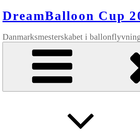
Videre
til
DreamBalloon Cup 2
indhold
Danmarksmesterskabet i ballonflyvnin